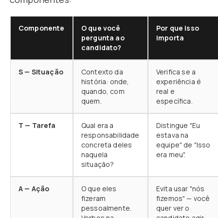
Componente
O que você
Por que isso
pergunta ao
importa
candidato?
S — Situação
Contexto da
Verifica se a
história: onde,
experiência é
quando, com
real e
quem.
específica.
T — Tarefa
Qual era a
Distingue "Eu
responsabilidade
estava na
concreta deles
equipe" de "Isso
naquela
era meu".
situação?
A — Ação
O que eles
Evita usar "nós
fizeram
fizemos" — você
pessoalmente.
quer ver o
Verbos na
candidato agir.