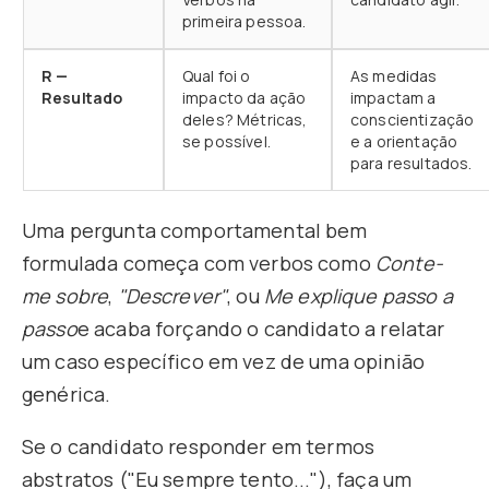
primeira pessoa.
R —
Qual foi o
As medidas
Resultado
impacto da ação
impactam a
deles? Métricas,
conscientização
se possível.
e a orientação
para resultados.
Uma pergunta comportamental bem
formulada começa com verbos como
Conte-
me sobre
,
"Descrever"
, ou
Me explique passo a
passo
e acaba forçando o candidato a relatar
um caso específico em vez de uma opinião
genérica.
Se o candidato responder em termos
abstratos ("Eu sempre tento..."), faça um