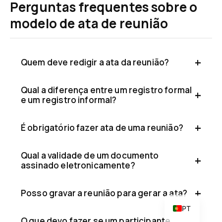
Perguntas frequentes sobre o
modelo de ata de reunião
Quem deve redigir a ata da reunião?
Qual a diferença entre um registro formal
e um registro informal?
CA
É obrigatório fazer ata de uma reunião?
IT
DE
Qual a validade de um documento
FR
assinado eletronicamente?
EN
Posso gravar a reunião para gerar a ata?
ES
PT
O que devo fazer se um participante