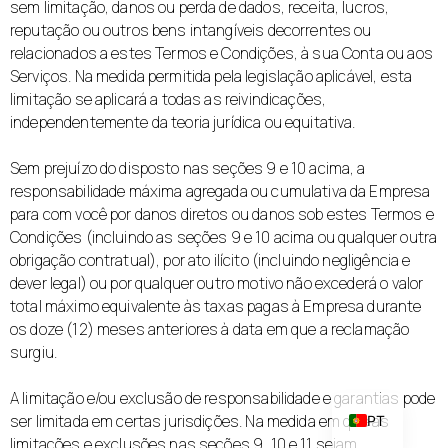
sem limitação, danos ou perda de dados, receita, lucros,
reputação ou outros bens intangíveis decorrentes ou
relacionados a estes Termos e Condições, à sua Conta ou aos
Serviços. Na medida permitida pela legislação aplicável, esta
limitação se aplicará a todas as reivindicações,
independentemente da teoria jurídica ou equitativa.
Sem prejuízo do disposto nas seções 9 e 10 acima, a
responsabilidade máxima agregada ou cumulativa da Empresa
para com você por danos diretos ou danos sob estes Termos e
CA
Condições (incluindo as seções 9 e 10 acima ou qualquer outra
IT
obrigação contratual), por ato ilícito (incluindo negligência e
dever legal) ou por qualquer outro motivo não excederá o valor
DE
total máximo equivalente às taxas pagas à Empresa durante
FR
os doze (12) meses anteriores à data em que a reclamação
surgiu.
EN
ES
A limitação e/ou exclusão de responsabilidade e garantias pode
ser limitada em certas jurisdições. Na medida em que as
PT
limitações e exclusões nas seções 9, 10 e 11 sejam