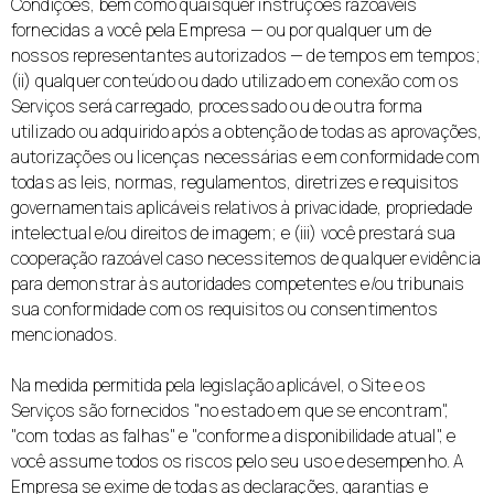
Condições, bem como quaisquer instruções razoáveis
fornecidas a você pela Empresa — ou por qualquer um de
nossos representantes autorizados — de tempos em tempos;
(ii) qualquer conteúdo ou dado utilizado em conexão com os
Serviços será carregado, processado ou de outra forma
utilizado ou adquirido após a obtenção de todas as aprovações,
autorizações ou licenças necessárias e em conformidade com
todas as leis, normas, regulamentos, diretrizes e requisitos
governamentais aplicáveis relativos à privacidade, propriedade
intelectual e/ou direitos de imagem; e (iii) você prestará sua
cooperação razoável caso necessitemos de qualquer evidência
para demonstrar às autoridades competentes e/ou tribunais
sua conformidade com os requisitos ou consentimentos
mencionados.
Na medida permitida pela legislação aplicável, o Site e os
Serviços são fornecidos "no estado em que se encontram",
"com todas as falhas" e "conforme a disponibilidade atual", e
você assume todos os riscos pelo seu uso e desempenho. A
Empresa se exime de todas as declarações, garantias e