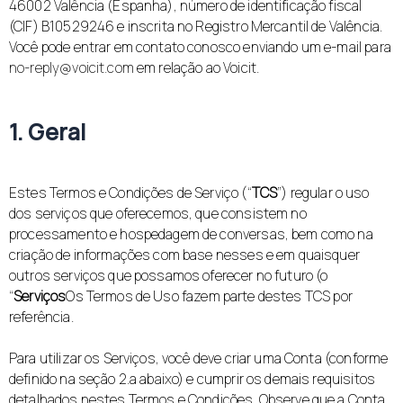
46002 Valência (Espanha), número de identificação fiscal
(CIF) B10529246 e inscrita no Registro Mercantil de Valência.
Você pode entrar em contato conosco enviando um e-mail para
no-reply@voicit.com
em relação ao Voicit.
1. Geral
Estes Termos e Condições de Serviço (“
TCS
”) regular o uso
dos serviços que oferecemos, que consistem no
processamento e hospedagem de conversas, bem como na
criação de informações com base nesses e em quaisquer
outros serviços que possamos oferecer no futuro (o
“
Serviços
Os Termos de Uso fazem parte destes TCS por
referência.
Para utilizar os Serviços, você deve criar uma Conta (conforme
definido na seção 2.a abaixo) e cumprir os demais requisitos
detalhados nestes Termos e Condições. Observe que a Conta