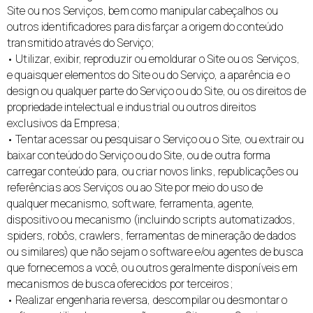
Site ou nos Serviços, bem como manipular cabeçalhos ou
outros identificadores para disfarçar a origem do conteúdo
transmitido através do Serviço;
• Utilizar, exibir, reproduzir ou emoldurar o Site ou os Serviços,
e quaisquer elementos do Site ou do Serviço, a aparência e o
design ou qualquer parte do Serviço ou do Site, ou os direitos de
propriedade intelectual e industrial ou outros direitos
exclusivos da Empresa;
• Tentar acessar ou pesquisar o Serviço ou o Site, ou extrair ou
baixar conteúdo do Serviço ou do Site, ou de outra forma
carregar conteúdo para, ou criar novos links, republicações ou
referências aos Serviços ou ao Site por meio do uso de
qualquer mecanismo, software, ferramenta, agente,
dispositivo ou mecanismo (incluindo scripts automatizados,
spiders, robôs, crawlers, ferramentas de mineração de dados
ou similares) que não sejam o software e/ou agentes de busca
que fornecemos a você, ou outros geralmente disponíveis em
mecanismos de busca oferecidos por terceiros;
• Realizar engenharia reversa, descompilar ou desmontar o