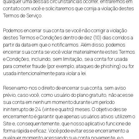
qualquer uma dessas circunstâncias ocorrer, entraremos em
contato com você e solicitaremos que corrija a violação destes
Termos de Serviço.
Podemos encerrar sua conta se você não corrigir a violação
destes Termos e Condições dentro de dez (10) dias corridos a
partir da data em que o notificarmos. Além disso, podemos
encerrar sua conta se você violar materialmente estes Termos
e Condições, incluindo, sem limitação, se a conta for usada
para cometer fraude (por exemplo, ataques de phishing) ou for
usada intencionalmente para violar a lei.
Reservamo-nos o direito de encerrar sua conta, sem aviso
prévio, caso você, como usuário do plano gratuito, não acesse
sua conta em nenhum momento durante um período
ininterrupto de 24 (vinte e quatro) meses. O objetivo desse
encerramento é garantir que apenas usuários ativos utilizem o
Site e, consequentemente, que nosso aplicativo funcione de
forma rápida e eficaz. Você pode evitar esse encerramento a
qualquer momento acessando sua conta novamente, e o