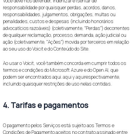
Você deve nos defender, indenizar e isentar de
responsabilidade por quaisquer perdas, acordos, danos,
responsabilidades, julgamentos, obrigações, multas ou
penalidades, custos e despesas (incluindo honorários
advocatícios razoáveis) (coletivamente, "Perdas") decorrentes
de qualquer reclamação, processo, demanda, ação judicial ou
ação (coletivamente, "Ações") movida por terceiros em relação
ao seu uso do Voicit e do Conteúdo do Site.
Ao usar o Voicit, você também concorda em cumprir todos os
termos e condições do Microsoft Azure e do Open AI, que
podem ser encontrados aqui.
aqui
y
aqui
respectivamente,
incluindo quaisquer restrições de uso nelas contidas.
4. Tarifas e pagamentos
O pagamento pelos Serviços está sujeito aos Termos e
Condições de Pagamento aceitos no contrato assinado entre