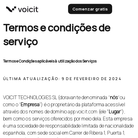
Skip
Comenzar gratis
to
content
Termos e condições de
serviço
Termos e Condições aplicáveis à utilização dos Serviços
ÚLTIMA ATUALIZAÇÃO: 9 DE FEVEREIRO DE 2024
VOICIT TECHNOLOGIES SL (doravante denominada “
nós
“ou
como o “
Empresa
”) é o proprietário da plataforma acessível
através dos nomes de domínio
app.voicit.com
(ele "
Lugar
”),
bem como os serviços oferecidos por meio dela. Esta empresa
é uma sociedade de responsabilidade limitada de nacionalidade
espanhola, com sede social em Carrer de Ribera 1, Puerta 1,