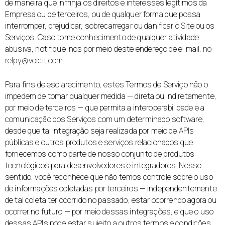
de maneira que infrinja os direitos e interesses legítimos da
Empresa ou de terceiros, ou de qualquer forma que possa
interromper, prejudicar, sobrecarregar ou danificar o Site ou os
Serviços. Caso tome conhecimento de qualquer atividade
abusiva, notifique-nos por meio deste endereço de e-mail.
no-
relpy@voicit.com
.
Para fins de esclarecimento, estes Termos de Serviço não o
impedem de tomar qualquer medida — direta ou indiretamente,
por meio de terceiros — que permita a interoperabilidade e a
comunicação dos Serviços com um determinado software,
desde que tal integração seja realizada por meio de APIs
públicas e outros produtos e serviços relacionados que
fornecemos como parte de nosso conjunto de produtos
tecnológicos para desenvolvedores e integradores. Nesse
sentido, você reconhece que não temos controle sobre o uso
de informações coletadas por terceiros — independentemente
de tal coleta ter ocorrido no passado, estar ocorrendo agora ou
ocorrer no futuro — por meio dessas integrações, e que o uso
dessas APIs pode estar sujeito a outros termos e condições