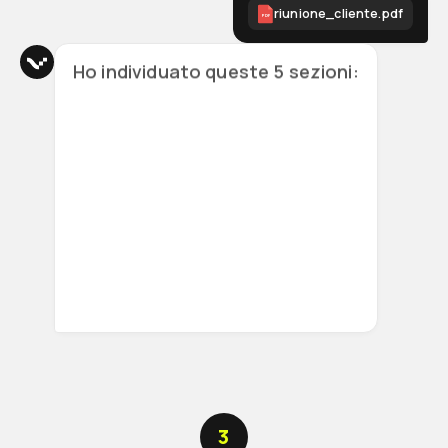
riunione_cliente.pdf
PDF
Ho individuato queste 5 sezioni:
Dettagli della riunione
Argomenti trattati
Accordi e decisioni
3