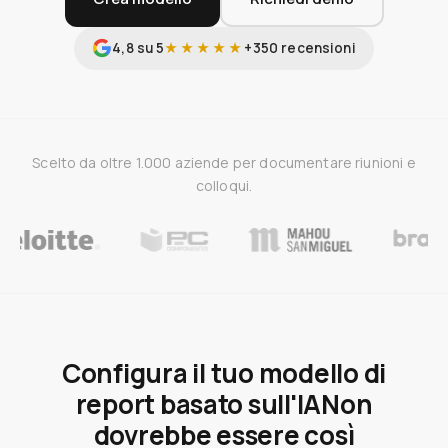
4,8 su 5
★★★★★
+350 recensioni
Scelto da oltre 1.000 aziende per documentare riunioni e
colloqui.
Configura il tuo modello di
report basato sull'IA
Non
dovrebbe essere così