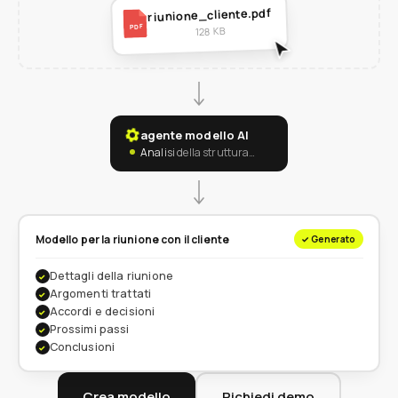
riunione_cliente.pdf
PDF
128 KB
agente modello AI
Analisi della struttura…
Modello per la riunione con il cliente
✓ Generato
Dettagli della riunione
✓
Argomenti trattati
✓
Accordi e decisioni
✓
Prossimi passi
✓
Conclusioni
✓
Crea modello
Richiedi demo