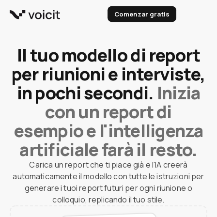
Vai
Comenzar gratis
al
contenuto
Il tuo modello di report
per riunioni e interviste,
in pochi secondi.
Inizia
con un report di
esempio e l'intelligenza
artificiale farà il resto.
Carica un report che ti piace già e l'IA creerà
automaticamente il modello con tutte le istruzioni per
generare i tuoi report futuri per ogni riunione o
colloquio, replicando il tuo stile.