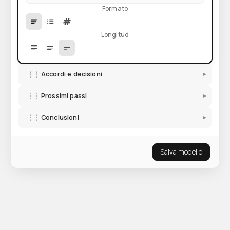
Formato
#
Longitud
⋮⋮
Accordi e decisioni
▾
⋮⋮
Prossimi passi
▾
⋮⋮
Conclusioni
▾
Salva modello