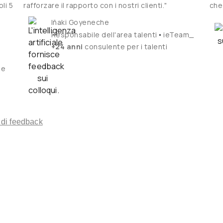
li 5
rafforzare il rapporto con i nostri clienti."
che 
Iñaki Goyeneche
•
Responsabile dell'area talenti
ieTeam_
+24 anni
consulente per i talenti
se
 di feedback