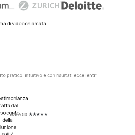
rma di videochiamata.
to pratico, intuitivo e con risultati eccellenti"
★
★★
★★
Sofi Asis