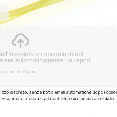
ell'intervista e i documenti del
erare automaticamente un report.
crizione del lavoro
ilizzo discreto, senza bot o email automatiche dopo i colloq
Riconosce e valorizza il contributo di ciascun candidato.