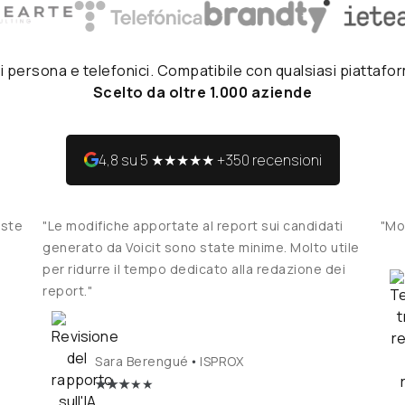
 di persona e telefonici. Compatibile con qualsiasi piattafo
Scelto da oltre 1.000 aziende
4,8 su 5 ★★★★★ +350 recensioni
iste
"Le modifiche apportate al report sui candidati
"Mol
generato da Voicit sono state minime. Molto utile
per ridurre il tempo dedicato alla redazione dei
report."
•
Sara Berengué
ISPROX
★
★★
★★