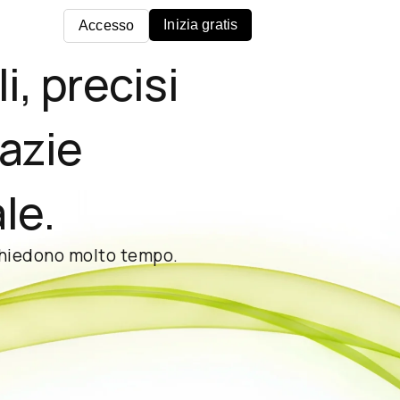
Inizia gratis
Accesso
i, precisi
razie
ale.
richiedono molto tempo.