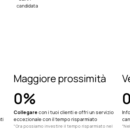
Maggiore prossimità
V
0
%
Collegare
con i tuoi clienti e offri un servizio
Inf
ti
eccezionale con il tempo risparmiato
can
"Ora possiamo investire il tempo risparmiato nel
"Nel