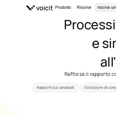
Vai
Prodotto
Risorse
risorse u
al
contenuto
Processi 
e si
all
Rafforza il rapporto c
Rapporti sui candidati
Estrazione di co