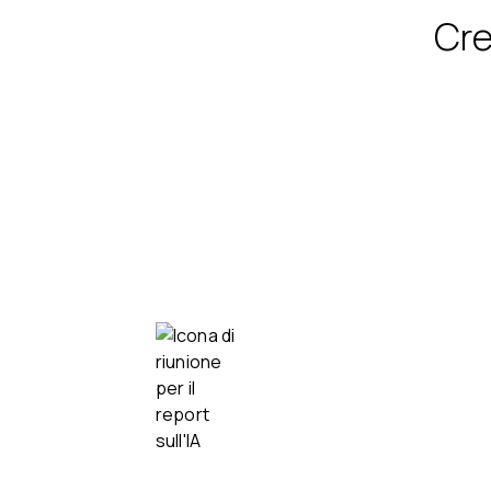
Cre
Fai il colloquio dove
Registra, trascrivi e documenta tutte l
interviste, ovunque si svolgano.
Videochiamate