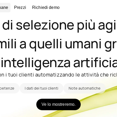
mane
Prezzi
Richiedi demo
di selezione più agil
mili a quelli umani g
'intelligenza artifici
on i tuoi clienti automatizzando le attività che 
mpetenze
I dati dei tuoi clienti
Note automatiche
Ve lo mostreremo.