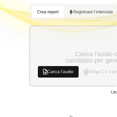
Crea report
Registrare l'intervista
Carica l'audio d
candidato per gen
Carica l'audio
Allega CV e des
Ut