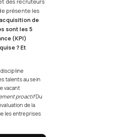
et des recruteurs
de présente les
’acquisition de
es sont les 5
ance (KPI)
quise ? Et
 discipline
es talents au sein
te vacant
ement proactif
Du
évaluation de la
ue les entreprises