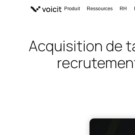
Aller
Produit
Ressources
RH
au
contenu
Acquisition de ta
recrutement