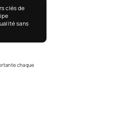
rs clés de
uipe
ualité sans
portante chaque