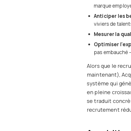
marque employeu
Anticiper les b
viviers de talen
Mesurer la qua
Optimiser l'ex
pas embauché – 
Alors que le rec
maintenant), Acq
système qui génè
en pleine croissa
se traduit concr
recrutement rédui