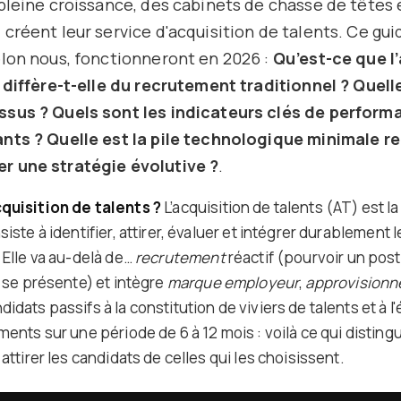
pleine croissance, des cabinets de chasse de têtes 
créent leur service d'acquisition de talents. Ce gui
elon nous, fonctionneront en 2026 :
Qu’est-ce que l
 diffère-t-elle du recrutement traditionnel ? Quell
sus ? Quels sont les indicateurs clés de perform
nts ? Quelle est la pile technologique minimale re
 une stratégie évolutive ?
.
quisition de talents ?
L’acquisition de talents (AT) est la
iste à identifier, attirer, évaluer et intégrer durablement l
 Elle va au-delà de…
recrutement
réactif (pourvoir un pos
l se présente) et intègre
marque employeur
,
approvisionn
dats passifs à la constitution de viviers de talents et à l'
ments sur une période de 6 à 12 mois : voilà ce qui disting
attirer les candidats de celles qui les choisissent.