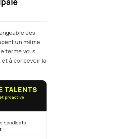
ipale
changeable des
rtagent un même
que terme vous
 et à concevoir la
E TALENTS
et proactive
de candidats
t