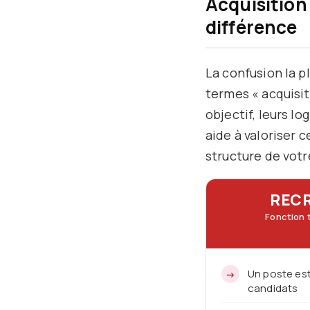
Acquisition 
différence
La confusion la p
termes « acquisit
objectif, leurs l
aide à valoriser c
structure de votr
REC
Fonction 
Un poste es
candidats