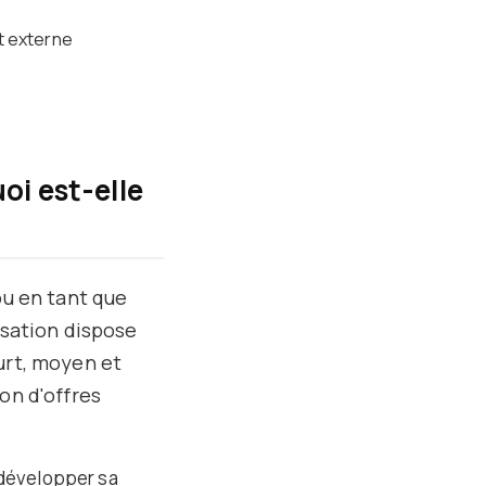
t externe
oi est-elle
ou en tant que
isation dispose
urt, moyen et
on d'offres
 développer sa