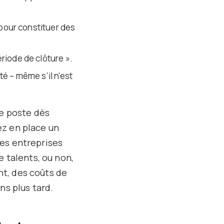
e pour constituer des
riode de clôture ».
ité – même s'il n'est
e poste dès
z en place un
es entreprises
e talents, ou non,
t, des coûts de
ns plus tard.