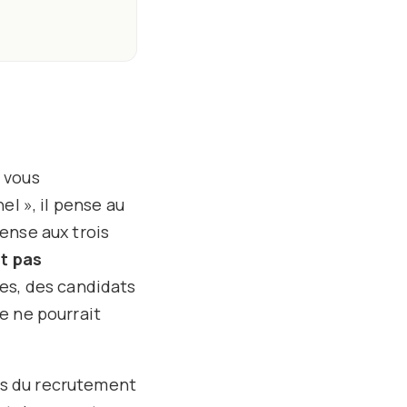
 vous
l », il pense au
pense aux trois
nt pas
res, des candidats
e ne pourrait
es du recrutement