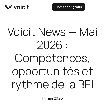
Aller
Comenzar gratis
au
contenu
Demander une démo
Voicit News — Mai
2026 :
Compétences,
opportunités et
rythme de la BEI
14 mai 2026