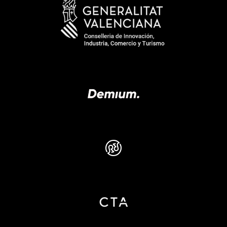
CA
PT