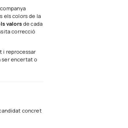
 acompanya
 els colors de la
ls valors
de cada
ssita correcció
t i reprocessar
a ser encertat o
 candidat concret