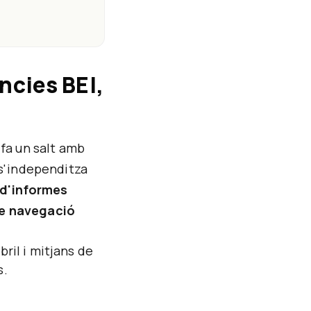
ncies BEI,
fa un salt amb
s'independitza
d'informes
e navegació
ril i mitjans de
s.