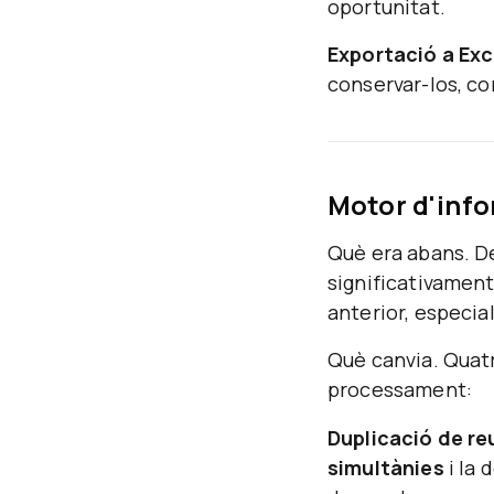
oportunitat.
Exportació a Exc
conservar-los, co
Motor d'info
Què era abans.
De
significativament
anterior, especi
Què canvia.
Quatr
processament:
Duplicació de re
simultànies
i la 