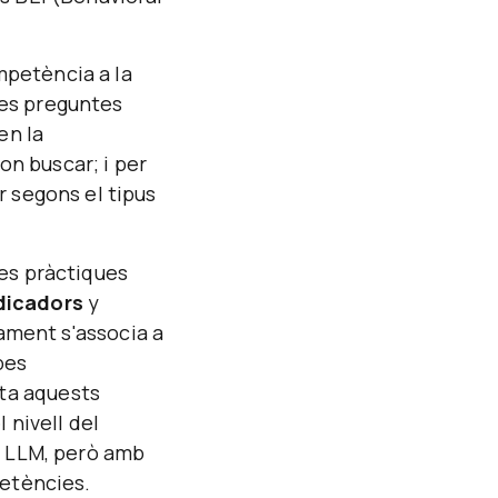
mpetència a la
stes preguntes
en la
on buscar; i per
r segons el tipus
res pràctiques
dicadors
y
ament s'associa a
pes
cta aquests
 nivell del
r LLM, però amb
petències.