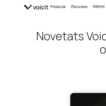
Vés
Producte
Recursos
RRHH
al
contingut
Novetats Voic
o