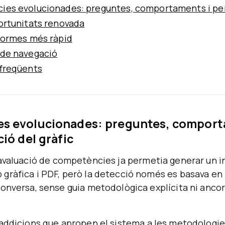
es evolucionades: preguntes, comportaments i per
ortunitats renovada
formes més ràpid
de navegació
freqüents
s evolucionades: preguntes, comport
ió del gràfic
avaluació de competències ja permetia generar un 
ràfica i PDF, però la detecció només es basava en l
onversa, sense guia metodològica explícita ni anco
addicions que apropen el sistema a les metodologie