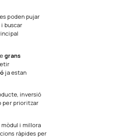
 es poden pujar
 i buscar
rincipal
de
grans
etir
ió
ja estan
oducte, inversió
per prioritzar
mòdul i millora
ccions ràpides per