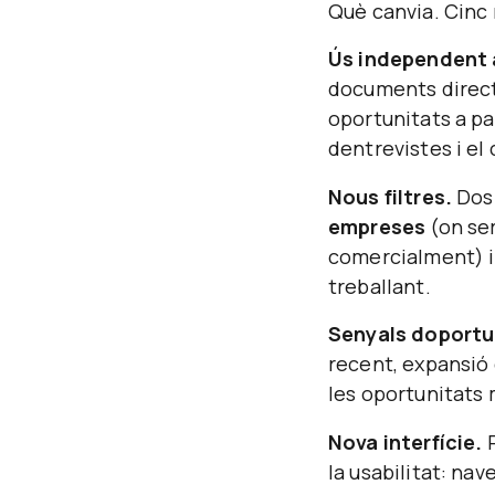
Què canvia.
Cinc m
Ús independent
documents directa
oportunitats a par
dentrevistes i e
Nous filtres.
Dos 
empreses
(on ser
comercialment) i
treballant.
Senyals doportu
recent, expansió 
les oportunitats
Nova interfície.
R
la usabilitat: na