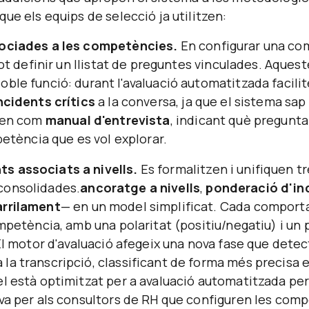
que els equips de selecció ja utilitzen:
sociades a les competències.
En configurar una co
 pot definir un llistat de preguntes vinculades. Aque
ble funció: durant l'avaluació automatitzada facilit
ncidents crítics
a la conversa, ja que el sistema sap 
tuen com
manual d'entrevista
, indicant què pregunta
petència que es vol explorar.
s associats a nivells.
Es formalitzen i unifiquen t
consolidades.
ancoratge a nivells
,
ponderació d'in
arrilament
— en un model simplificat. Cada comport
ompetència, amb una polaritat (positiu/negatiu) i un 
 El motor d'avaluació afegeix una nova fase que dete
a transcripció, classificant de forma més precisa el
el està optimitzat per a avaluació automatitzada pe
va per als consultors de RH que configuren les com