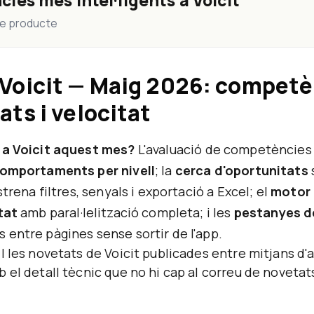
es més intel·ligents a Voicit
de producte
Voicit — Maig 2026: competè
ats i velocitat
 a Voicit aquest mes?
L'avaluació de competències 
comportaments per nivell
; la
cerca d'oportunitats
strena filtres, senyals i exportació a Excel; el
motor 
tat
amb paral·lelització completa; i les
pestanyes d
entre pàgines sense sortir de l'app.
l les novetats de Voicit publicades entre mitjans d'ab
 el detall tècnic que no hi cap al correu de novetat