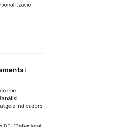
sonalització
aments i
informe
'anàlisi
ratge a indicadors
s BEI (Behavioral