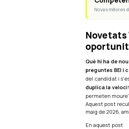
Competènci
Noves millores 
Novetats 
oportunit
Què hi ha de nou
preguntes BEI i 
del candidat i s'e
duplica la veloci
permeten moure's 
Aquest post recul
maig de 2026, amb
En aquest post