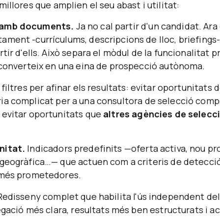
illores que amplien el seu abast i utilitat:
 amb documents.
Ja no cal partir d'un candidat. Ara
ment -currículums, descripcions de lloc, briefings-
tir d'ells. Això separa el mòdul de la funcionalitat p
l converteix en una eina de prospecció autònoma.
filtres per afinar els resultats: evitar oportunitats 
ia complicat per a una consultora de selecció comp
 evitar oportunitats que
altres agències de selecc
nitat.
Indicadors predefinits —oferta activa, nou pr
geogràfica…— que actuen com a criteris de detecció 
 més prometedores.
edisseny complet que habilita l'ús independent del 
vegació més clara, resultats més ben estructurats i a