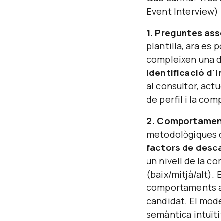
Event Interview) 
1. Preguntes as
plantilla, ara es
compleixen una do
identificació d'i
al consultor, ac
de perfil i la com
2. Comportament
metodològiques 
factors de desc
un nivell de la c
(baix/mitjà/alt).
comportaments a l
candidat. El mod
semàntica intuïti