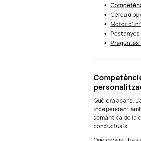
Competènci
Cerca d'op
Motor d'in
Pestanyes 
Preguntes 
Competèncie
personalitzac
Què era abans.
L'
independent amb g
semàntica de la c
conductuals.
Què canvia.
Tres 