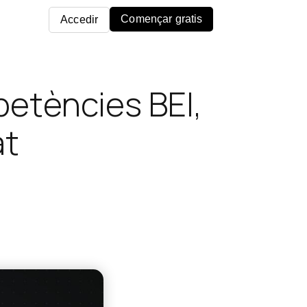
Començar gratis
Accedir
petències BEI,
at