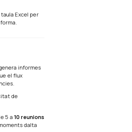
 taula Excel per
aforma.
 genera informes
e el flux
ncies.
itat de
de 5 a
10 reunions
n moments dalta