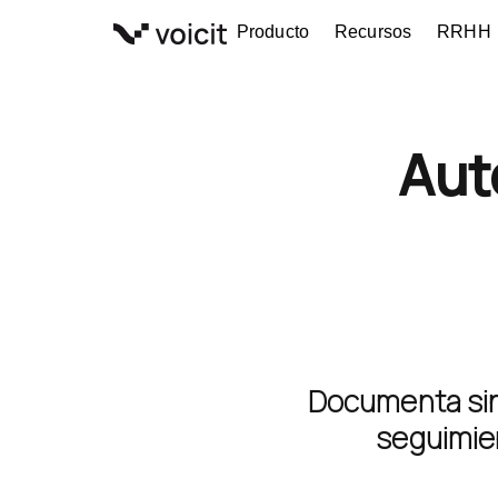
Ir
Producto
Recursos
RRHH
al
contenido
Aut
Documenta sin 
seguimien