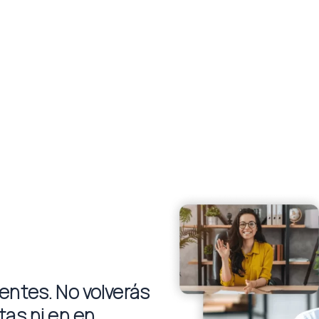
ientes. No volverás
tas ni en en