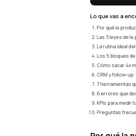
Lo que vas a enc
Por qué la produc
Las 3 leyes de la
La rutina ideal de
Los 5 bloques de
Cómo sacar 4x má
CRM y follow-up:
7 herramientas qu
6 errores que de
KPIs para medir t
Preguntas frecu
Por qué la p