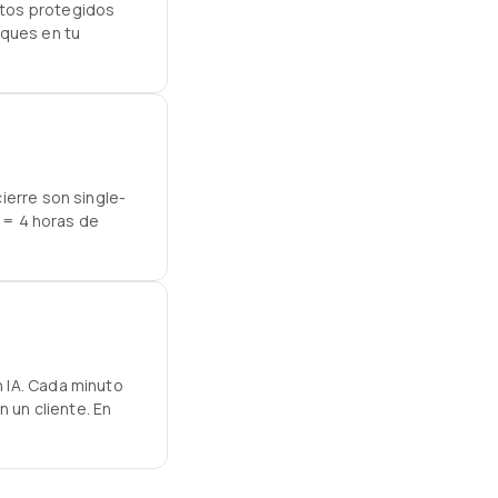
utos protegidos
oques en tu
ierre son single-
l = 4 horas de
 IA. Cada minuto
 un cliente. En