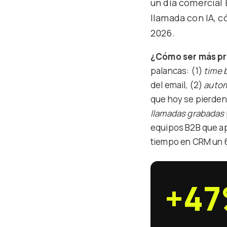
un día comercial 
llamada con IA, c
2026.
¿Cómo ser más pr
palancas: (1)
time 
del email, (2)
autom
que hoy se pierden
llamadas grabadas
equipos B2B que apl
tiempo en CRM un 
+4