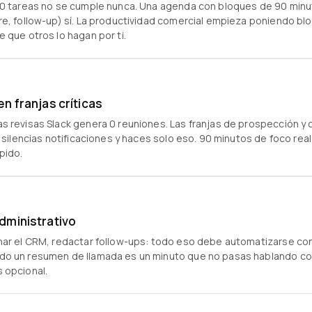
 20 tareas no se cumple nunca. Una agenda con bloques de 90 min
re, follow-up) sí. La productividad comercial empieza poniendo bl
 que otros lo hagan por ti.
en franjas críticas
s revisas Slack genera 0 reuniones. Las franjas de prospección y c
, silencias notificaciones y haces solo eso. 90 minutos de foco rea
pido.
dministrativo
nar el CRM, redactar follow-ups: todo eso debe automatizarse con
do un resumen de llamada es un minuto que no pasas hablando con
 opcional.