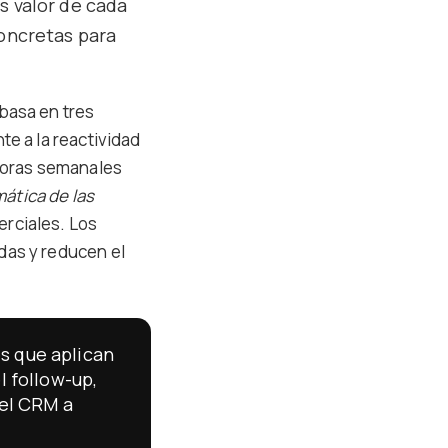
s valor de cada
concretas para
basa en tres
te a la reactividad
 horas semanales
mática de las
erciales. Los
das y reducen el
s que aplican
l follow-up,
 el CRM a