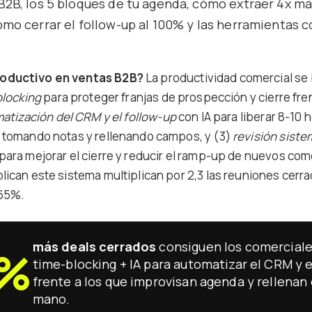
B2B, los 5 bloques de tu agenda, cómo extraer 4x má
ómo cerrar el follow-up al 100% y las herramientas 
oductivo en ventas B2B?
La productividad comercial se 
blocking
para proteger franjas de prospección y cierre fren
atización del CRM y el follow-up
con IA para liberar 8-10
 tomando notas y rellenando campos, y (3)
revisión siste
para mejorar el cierre y reducir el ramp-up de nuevos com
ican este sistema multiplican por 2,3 las reuniones cerra
65%.
más deals cerrados
consiguen los comerciale
7%
time-blocking + IA para automatizar el CRM y e
frente a los que improvisan agenda y rellenan
mano.