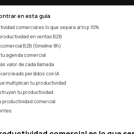
ontrar en esta guía
tividad comercial es lo que separa al top 10%
 productividad en ventas B2B
l comercial B2B (timeline 8h)
 tu agenda comercial
s valor de cada llamada
 cero leads perdidos con IA
e multiplican tu productividad
struyen tu productividad
u productividad comercial
entes
roductividad comercial es lo que se