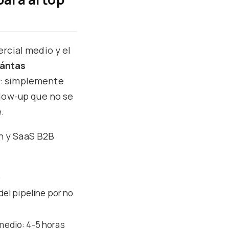
rcial medio y el
ántas
to: simplemente
llow-up que no se
.
n y SaaS B2B
.
del pipeline por no
medio: 4-5 horas