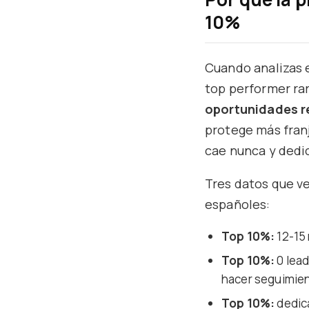
10%
Cuando analizas e
top performer rar
oportunidades r
protege más franj
cae nunca y dedi
Tres datos que v
españoles:
Top 10%:
12-15 
Top 10%:
0 lead
hacer seguimien
Top 10%:
dedica