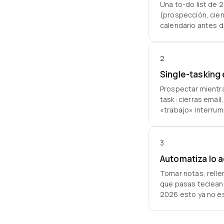
Una to-do list de
(prospección, cier
calendario antes de
2
Single-tasking 
Prospectar mientra
task: cierras email
«trabajo» interrum
3
Automatiza lo a
Tomar notas, relle
que pasas teclean
2026 esto ya no es