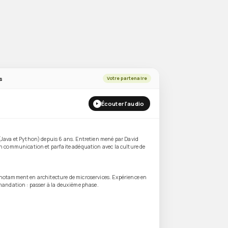
s
Votre partenaire
l
Écouter l'audio
Java et Python) depuis 6 ans. Entretien mené par David
n communication et parfaite adéquation avec la culture de
notamment en architecture de microservices. Expérience en
mandation : passer à la deuxième phase.