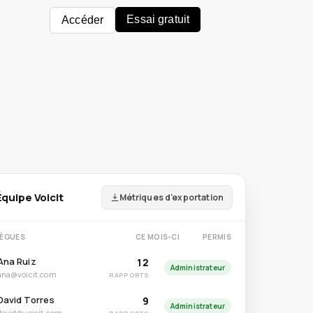
Essai gratuit
Accéder
Équipe Voicit
Métriques d'exportation
LÈGUES
CE MOIS-CI
PERMIS
Ana Ruiz
12
Administrateur
ana@voicit.com
RAPPORTS
David Torres
9
Administrateur
david@voicit.com