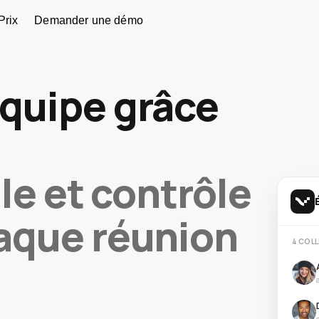
Prix
Demander une démo
équipe grâce
.
ale et contrôle
haque réunion
4 COL