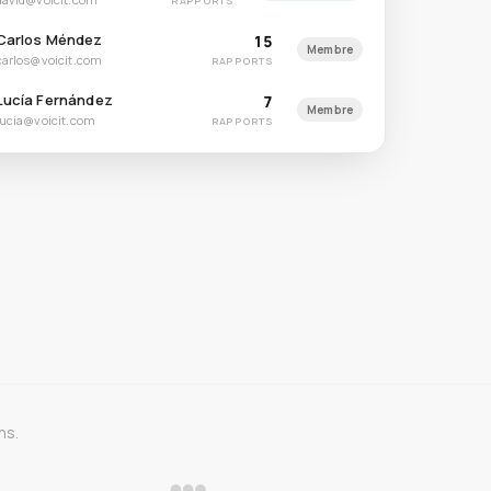
RAPPORTS
Carlos Méndez
15
Membre
carlos@voicit.com
RAPPORTS
Lucía Fernández
7
Membre
lucia@voicit.com
RAPPORTS
ns.