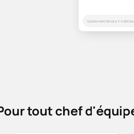
RÉPONSE DE L'IA
¿Qué val
David lui attribue la note de 8,5/1
perfectibles au niveau de la gesti
Pour tout chef d'équip