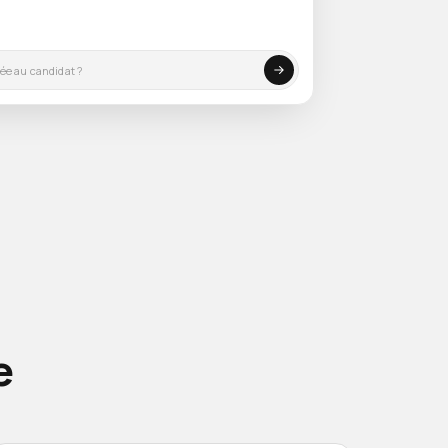
0 : excellents aspects backend et microservices, mais
on d’équipe. Il le recommande pour la deuxième phase.
e