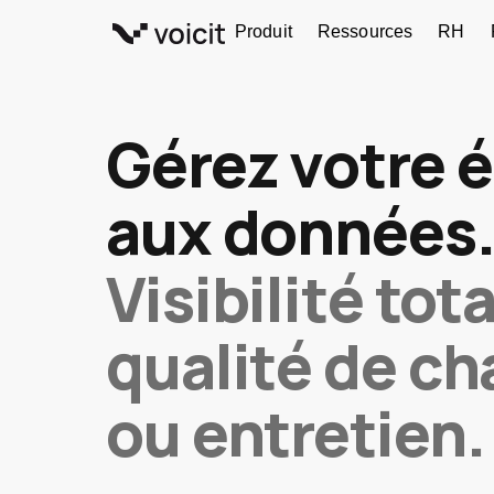
Aller
Produit
Ressources
RH
au
contenu
Gérez votre 
aux données
Visibilité tot
qualité de c
ou entretien.