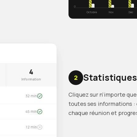
0
Octobre
Nov
Déc
4
Statistiques
2
Information
Cliquez sur n'importe que
32 min
toutes ses informations :
chaque réunion et progre
45 min
12 min