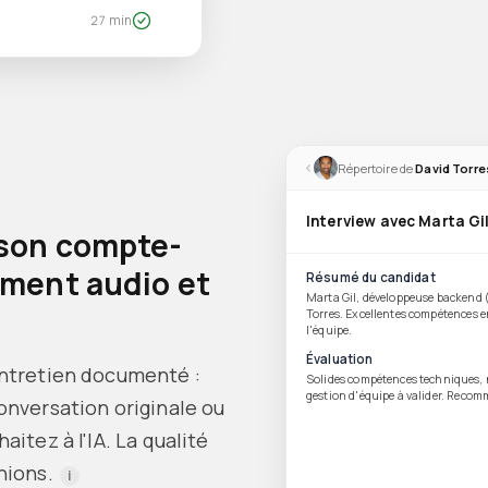
27 min
‹
Répertoire de
David Torre
Interview avec Marta Gi
 son compte-
ement audio et
Résumé du candidat
Marta Gil, développeuse backend (
Torres. Excellentes compétences e
l'équipe.
Évaluation
entretien documenté :
Solides compétences techniques, 
gestion d'équipe à valider. Recom
onversation originale ou
itez à l'IA. La qualité
nions.
i