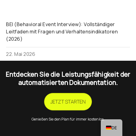
BEI (Behavioral Event Interview): Vollständiger
Leitfaden mit Fragen und Verhaltensindikatoren
(2026)
22. Mai 2026
CA
Entdecken Sie die Leistungsfähigkeit der
PT
automatisierten Dokumentation.
IT
FR
JETZT STARTEN
EN
ES
Genießen Sie den Plan für immer kostenlos.
DE