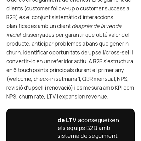
clients (customer follow-up o customer success a
B2B) és el conjunt sistemàtic d'interaccions
planificades amb un client
després de la venda
inicial
, dissenyades per garantir que obté valor del
producte, anticipar problemes abans que generin
churn, identificar oportunitats de upsell/cross-sell i
convertir-lo en un referidor actiu. A B2B s'estructura
en 6 touchpoints principals durant el primer any
(welcome, check-in setmana 1, QBR mensual, NPS,
revisió d'upsell i renovació) i es mesura amb KPI com
NPS, churn rate, LTV i expansion revenue.
de LTV
aconsegueixen
els equips B2B amb
sistema de seguiment