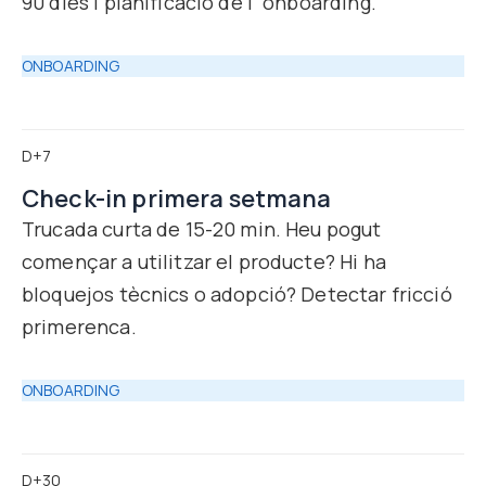
90 dies i planificació de l´onboarding.
ONBOARDING
D+7
Check-in primera setmana
Trucada curta de 15-20 min. Heu pogut
començar a utilitzar el producte? Hi ha
bloquejos tècnics o adopció? Detectar fricció
primerenca.
ONBOARDING
D+30