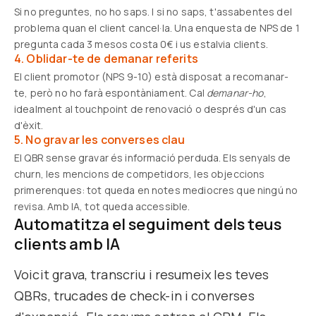
Si no preguntes, no ho saps. I si no saps, t'assabentes del
problema quan el client cancel·la. Una enquesta de NPS de 1
pregunta cada 3 mesos costa 0€ i us estalvia clients.
4. Oblidar-te de demanar referits
El client promotor (NPS 9-10) està disposat a recomanar-
te, però no ho farà espontàniament. Cal
demanar-ho
,
idealment al touchpoint de renovació o després d'un cas
d'èxit.
5. No gravar les converses clau
El QBR sense gravar és informació perduda. Els senyals de
churn, les mencions de competidors, les objeccions
primerenques: tot queda en notes mediocres que ningú no
revisa. Amb IA, tot queda accessible.
Automatitza el seguiment dels teus
clients amb IA
Voicit grava, transcriu i resumeix les teves
QBRs, trucades de check-in i converses