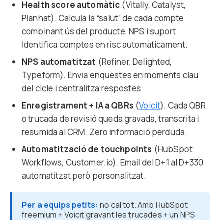
Health score automàtic
(Vitally, Catalyst,
Planhat). Calcula la “salut” de cada compte
combinant ús del producte, NPS i suport.
Identifica comptes en risc automàticament.
NPS automatitzat
(Refiner, Delighted,
Typeform). Envia enquestes en moments clau
del cicle i centralitza respostes.
Enregistrament + IA a QBRs
(
Voicit
). Cada QBR
o trucada de revisió queda gravada, transcrita i
resumida al CRM. Zero informació perduda.
Automatització de touchpoints
(HubSpot
Workflows, Customer.io). Email del D+1 al D+330
automatitzat però personalitzat.
Per a equips petits:
no cal tot. Amb HubSpot
freemium + Voicit gravant les trucades + un NPS