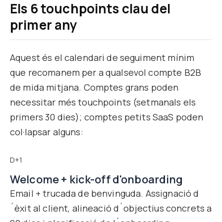
Els 6 touchpoints clau del
primer any
Aquest és el calendari de seguiment mínim
que recomanem per a qualsevol compte B2B
de mida mitjana. Comptes grans poden
necessitar més touchpoints (setmanals els
primers 30 dies); comptes petits SaaS poden
col·lapsar alguns:
D+1
Welcome + kick-off d'onboarding
Email + trucada de benvinguda. Assignació d
´èxit al client, alineació d´objectius concrets a