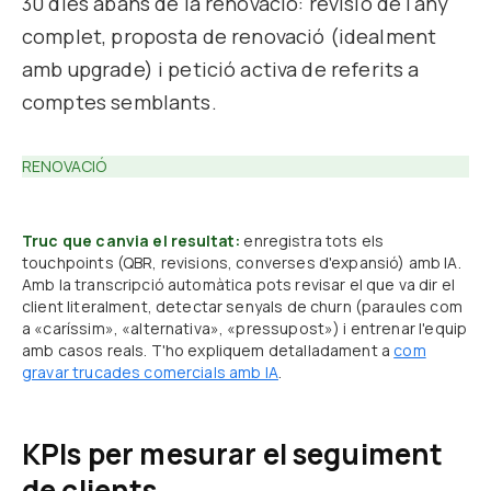
30 dies abans de la renovació: revisió de l'any
complet, proposta de renovació (idealment
amb upgrade) i petició activa de referits a
comptes semblants.
RENOVACIÓ
Truc que canvia el resultat:
enregistra tots els
touchpoints (QBR, revisions, converses d'expansió) amb IA.
Amb la transcripció automàtica pots revisar el que va dir el
client literalment, detectar senyals de churn (paraules com
a «caríssim», «alternativa», «pressupost») i entrenar l'equip
amb casos reals. T'ho expliquem detalladament a
com
gravar trucades comercials amb IA
.
KPIs per mesurar el seguiment
de clients