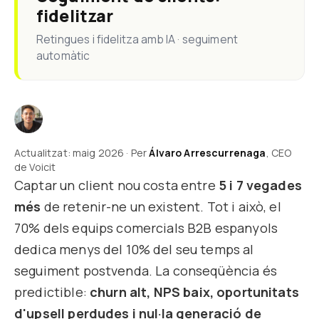
fidelitzar
Retingues i fidelitza amb IA · seguiment
automàtic
Actualitzat: maig 2026 · Per
Álvaro Arrescurrenaga
, CEO
de Voicit
Captar un client nou costa entre
5 i 7 vegades
més
de retenir-ne un existent. Tot i això, el
70% dels equips comercials B2B espanyols
dedica menys del 10% del seu temps al
seguiment postvenda. La conseqüència és
predictible:
churn alt, NPS baix, oportunitats
d'upsell perdudes i nul·la generació de