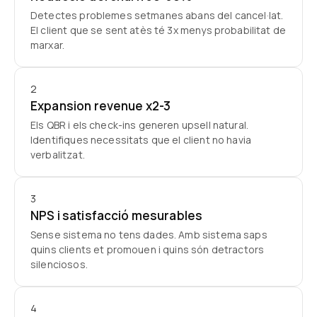
Detectes problemes setmanes abans del cancel·lat.
El client que se sent atès té 3x menys probabilitat de
marxar.
2
Expansion revenue x2-3
Els QBR i els check-ins generen upsell natural.
Identifiques necessitats que el client no havia
verbalitzat.
3
NPS i satisfacció mesurables
Sense sistema no tens dades. Amb sistema saps
quins clients et promouen i quins són detractors
silenciosos.
4