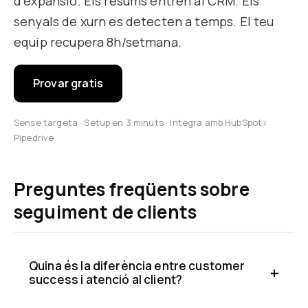
d'expansió. Els resums entren al CRM. Els
senyals de xurn es detecten a temps. El teu
equip recupera 8h/setmana.
Provar gratis
Sense targeta · Setup en 3 minuts · Integra amb HubSpot i
Pipedrive
Preguntes freqüents sobre
seguiment de clients
Quina és la diferència entre customer
success i atenció al client?