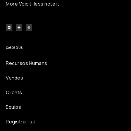
More Voicit, less note it.
L
Y
I
i
o
n
n
u
s
k
t
t
e
u
a
d
b
g
i
e
r
n
a
m
CASOS D'ÚS
Recursos Humans
Vendes
Clients
Equips
Registrar-se