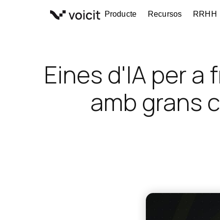
Vés
Producte
Recursos
RRHH
al
contingut
Eines d'IA per a
amb grans c