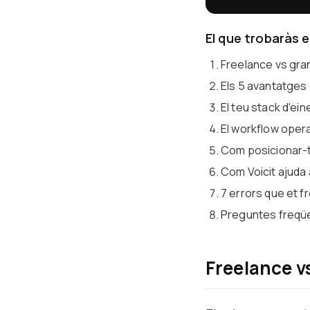
El que trobaràs 
Freelance vs gra
Els 5 avantatges 
El teu stack d'ei
El workflow opera
Com posicionar-t
Com Voicit ajuda 
7 errors que et 
Preguntes freqü
Freelance v