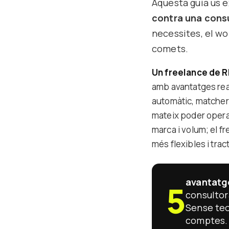
Aquesta guia us 
contra una cons
necessites, el wor
comets.
Un freelance de R
amb avantatges real
automàtic, matcher 
mateix poder opera
marca i volum; el f
més flexibles i trac
avantatg
5
consultora
Sense teo
comptes.