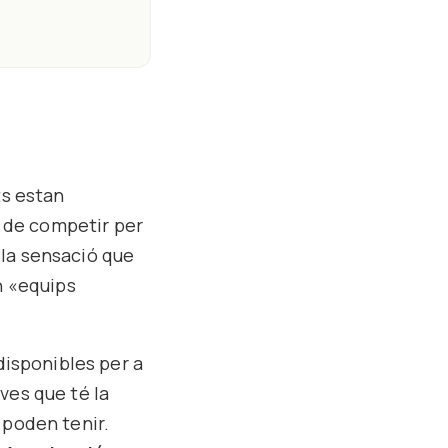
ts estan
a de competir per
 la sensació que
n «equips
 disponibles per a
ves que té la
 poden tenir.