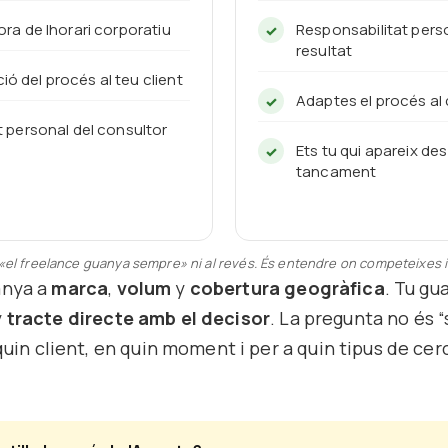
ora de lhorari corporatiu
Responsabilitat pers
resultat
ó del procés al teu client
Adaptes el procés al c
at personal del consultor
Ets tu qui apareix des 
tancament
«el freelance guanya sempre» ni al revés. És entendre on competeixes i
anya a
marca
,
volum
y
cobertura geogràfica
. Tu gu
y
tracte directe amb el decisor
. La pregunta no és “
 quin client, en quin moment i per a quin tipus de cerc