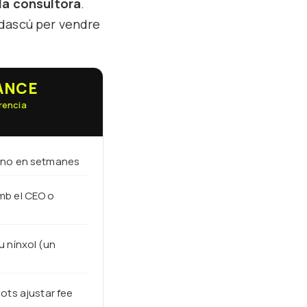
 la consultora
.
adascú per vendre
ANCE
erencia
, no en setmanes
mb el CEO o
u nínxol (un
pots ajustar fee