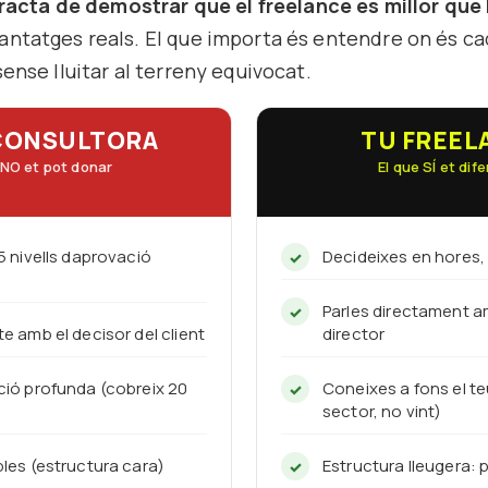
racta de demostrar que el freelance és millor que
antatges reals. El que importa és entendre on és c
sense lluitar al terreny equivocat.
CONSULTORA
TU FREEL
 NO et pot donar
El que SÍ et dif
-5 nivells daprovació
Decideixes en hores
Parles directament a
te amb el decisor del client
director
ció profunda (cobreix 20
Coneixes a fons el te
sector, no vint)
bles (estructura cara)
Estructura lleugera: 