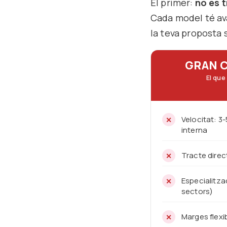
El primer:
no es t
Cada model té av
la teva proposta 
GRAN 
El que
Velocitat: 3
interna
Tracte direc
Especialitza
sectors)
Marges flexi