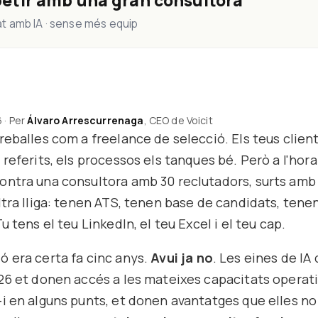
tir amb una gran consultora
t amb IA · sense més equip
 · Per
Álvaro Arrescurrenaga
, CEO de Voicit
reballes com a freelance de selecció. Els teus clien
 referits, els processos els tanques bé. Però a l'hor
ontra una consultora amb 30 reclutadors, surts amb
ltra lliga: tenen ATS, tenen base de candidats, tene
u tens el teu LinkedIn, el teu Excel i el teu cap.
 era certa fa cinc anys.
Avui ja no
. Les eines de IA
26 et donen accés a les mateixes capacitats operati
i en alguns punts, et donen avantatges que elles no