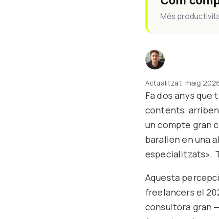
Com compe
Més productivita
Actualitzat: maig 2026
Fa dos anys que t
contents, arriben
un compte gran c
barallen en una a
especialitzats». T
Aquesta percepció
freelancers el 20
consultora gran —