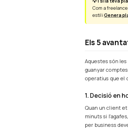
💡 I si la teva pl
Com a freelance,
estil i
Genera pla
Els 5 avanta
Aquestes són les
guanyar comptes 
operatius que el 
1. Decisió en 
Quan un client et
minuts si l'agafe
per business deve