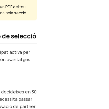
un PDF del teu
na sola secció.
 de selecció
pat activa per
són avantatges
u decideixes en 30
necessita passar
ovació de partner.