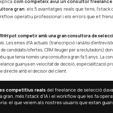
explica
com competeix avui un consultor freelance
ultora gran
: els 5 avantatges reals que tens, l'stack 
kflow operatiu professional i els errors que et frena
RHH pot competir amb una gran consultora de selecc
s. Les eines d'IA actuals (transcripció i anàlisi d'entrevi
de candidats/ofertes, CRM lleuger per a reclutadors) done
tiu que tenia només una consultora gran fa 5 anys. La co
reelance guanya en velocitat de decisió, especialització 
te directe amb el decisor del client.
es competitius reals
del freelance de selecció dava
 gran, més l'stack d'IA i el workflow que les fa opera
ria: el que veiem als nostres usuaris que estan gua