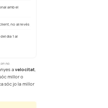
onal amb el
lient, no al revés
del dia 1 al
 on no.
anyes a
velocitat
,
sóc millor o
a sóc jo la millor