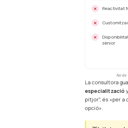
Reactivitat f
Customitzaci
Disponibilit
sènior
No és 
La consultora gu
especialització
pitjor”; és «per a
opció».