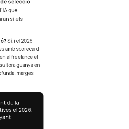
 de selecció
d'IA que
ran si els
ió?
Sí, i el 2026
stes amb scorecard
n al freelance el
nsultora guanya en
profunda, marges
nt de la
tives el 2026.
nyant