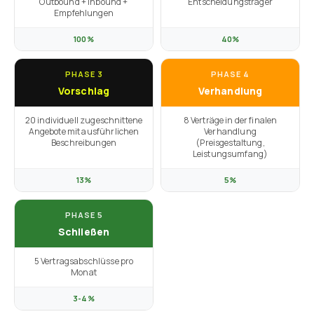
Outbound + Inbound +
Entscheidungsträger
Empfehlungen
100%
40%
PHASE 3
PHASE 4
Vorschlag
Verhandlung
20 individuell zugeschnittene
8 Verträge in der finalen
Angebote mit ausführlichen
Verhandlung
Beschreibungen
(Preisgestaltung,
Leistungsumfang)
13%
5%
PHASE 5
Schließen
5 Vertragsabschlüsse pro
Monat
3-4%