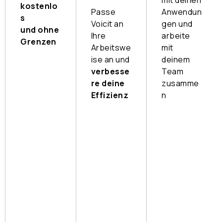
kostenlo
Passe
Anwendun
s
Voicit an
gen und
und ohne
Ihre
arbeite
Grenzen
Arbeitswe
mit
Sofortig
ise an und
deinem
e
verbesse
Team
Inbetrie
re deine
zusamme
bnahme,
Effizienz
n
keine
Personal
Sende
Schulun
isieren
n Sie
g
Sie Ihre
die
erforder
Berichte
Informa
lich
und
tionen
Für
nutzen
an wen
Videoanruf
Sie
und wo
e
fortschri
immer
ttliche
Sie
Erweiterung
KI-
wollen
installieren