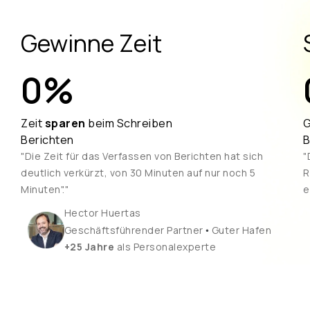
Gewinne Zeit
0
%
Zeit
sparen
beim Schreiben
G
Berichten
B
"Die Zeit für das Verfassen von Berichten hat sich
"
deutlich verkürzt, von 30 Minuten auf nur noch 5
R
Minuten"."
e
Hector Huertas
•
Geschäftsführender Partner
Guter Hafen
+25 Jahre
als Personalexperte