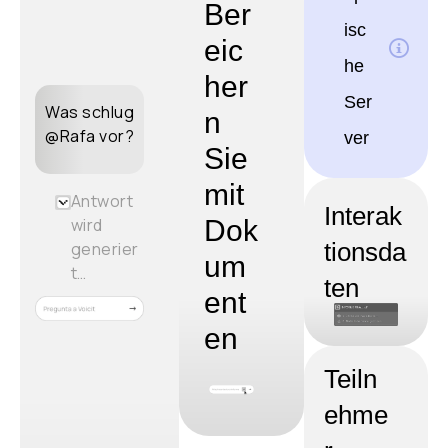
Ber
isc
eic
he
her
Ser
Was schlug
n
@Rafa vor?
ver
Sie
mit
Antwort
Interak
Dok
wird
tionsda
generier
um
t…
ten
ent
en
Teiln
ehme