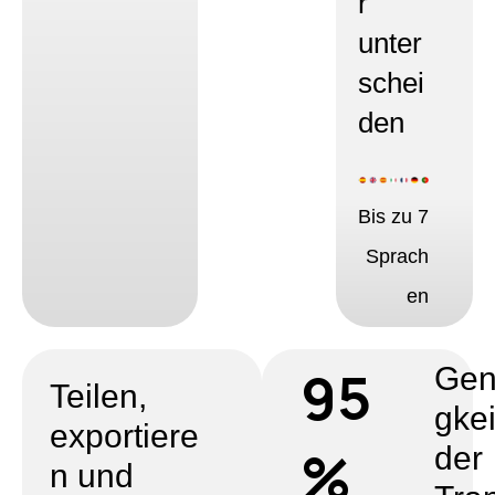
r
unter
schei
den
Bis zu 7
Sprach
en
95
Gen
Teilen,
gkei
exportiere
%
der
n und