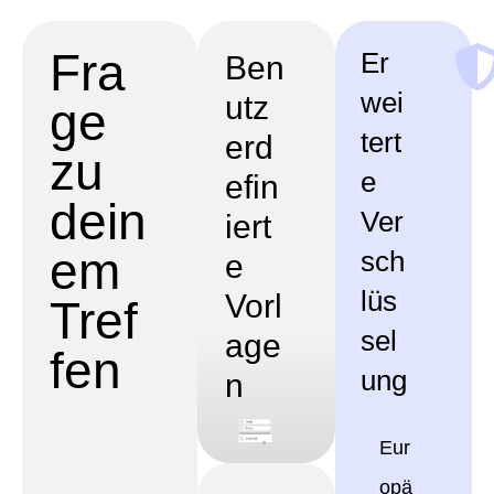
Fra
Er
Ben
wei
utz
ge
tert
erd
zu
e
efin
dein
Ver
iert
em
sch
e
lüs
Vorl
Tref
sel
age
fen
ung
n
Eur
opä