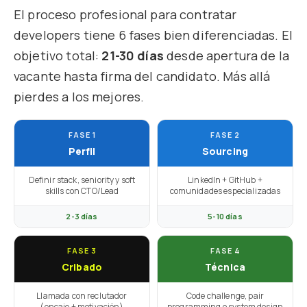
El proceso profesional para contratar
developers tiene 6 fases bien diferenciadas. El
objetivo total:
21-30 días
desde apertura de la
vacante hasta firma del candidato. Más allá
pierdes a los mejores.
FASE 1
FASE 2
Perfil
Sourcing
Definir stack, seniority y soft
LinkedIn + GitHub +
skills con CTO/Lead
comunidades especializadas
2-3 días
5-10 días
FASE 3
FASE 4
Cribado
Técnica
Llamada con reclutador
Code challenge, pair
(encaje + motivación)
programming o system design