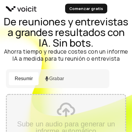
Ir
Comenzar gratis
al
contenido
De reuniones y entrevistas
a grandes resultados con
IA. Sin bots.
Ahorra tiempo y reduce costes con un informe
IA a medida para tu reunión o entrevista
Resumir
Grabar
Sube un audio para generar un
informe automático