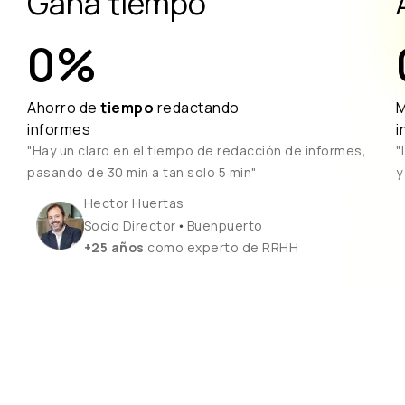
Gana tiempo
0
%
Ahorro de
tiempo
redactando
informes
i
"Hay un claro en el tiempo de redacción de informes,
"
pasando de 30 min a tan solo 5 min"
y
Hector Huertas
•
Socio Director
Buenpuerto
+25 años
como experto de RRHH