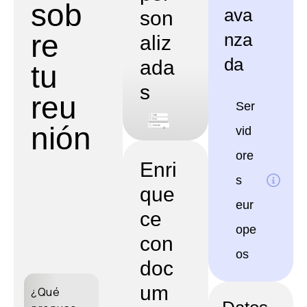
sob
ava
son
re
nza
aliz
da
ada
tu
s
reu
Ser
nión
vid
ore
Enri
s
que
eur
ce
ope
con
os
doc
um
¿Qué