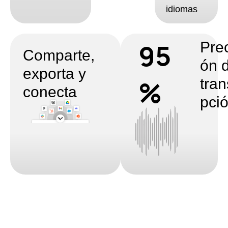
idiomas
95
Prec
Comparte,
ón 
exporta y
%
tran
conecta
pci