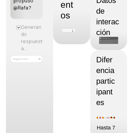
Datos
propuso
ent
@Rafa?
de
os
interac
Generan
ción
do
respuest
a…
Difer
encia
partic
ipant
es
Hasta 7