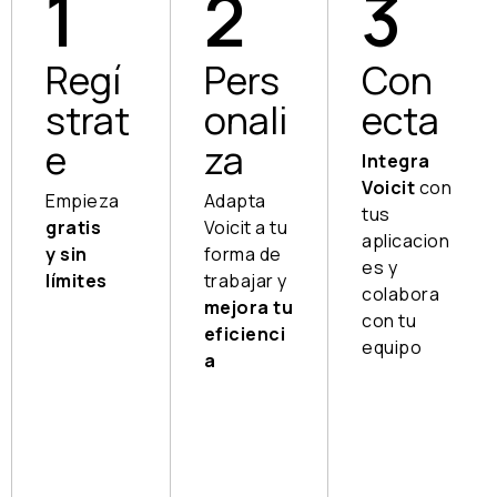
1
2
3
Regí
Pers
Con
strat
onali
ecta
e
za
Integra
Voicit
con
Empieza
Adapta
tus
gratis
Voicit a tu
aplicacion
y sin
forma de
es y
límites
trabajar y
colabora
mejora tu
Puesta
con tu
eficienci
en
equipo
a
marcha
Envía la
al
Personal
informa
instante,
iza tus
ción a
sin
informes
quien
necesid
y saca
quieras