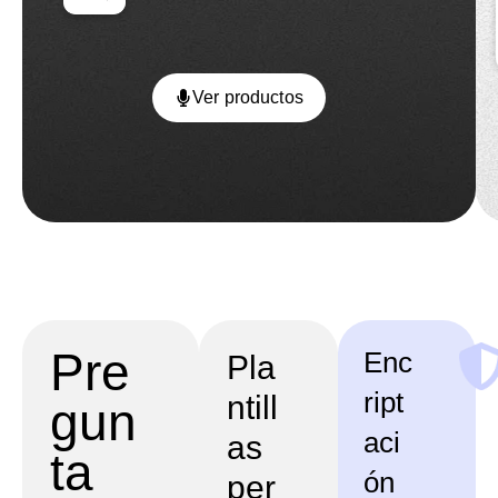
Ver productos
Pre
Enc
Pla
ript
ntill
gun
aci
as
ta
ón
per