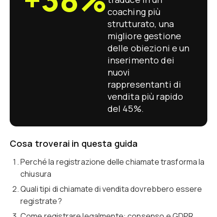
coaching più
strutturato, una
migliore gestione
delle obiezioni e un
inserimento dei
nuovi
rappresentanti di
vendita più rapido
del 45%.
Cosa troverai in questa guida
Perché la registrazione delle chiamate trasforma la
chiusura
Quali tipi di chiamate di vendita dovrebbero essere
registrate?
Come registrare legalmente: consenso e GDPR