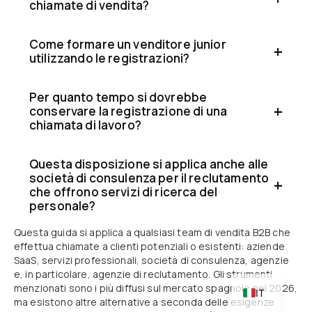
chiamate di vendita?
Come formare un venditore junior
utilizzando le registrazioni?
Per quanto tempo si dovrebbe
conservare la registrazione di una
chiamata di lavoro?
CA
Questa disposizione si applica anche alle
società di consulenza per il reclutamento
PT
che offrono servizi di ricerca del
DE
personale?
FR
Questa guida si applica a qualsiasi team di vendita B2B che
effettua chiamate a clienti potenziali o esistenti: aziende
EN
SaaS, servizi professionali, società di consulenza, agenzie
ES
e, in particolare, agenzie di reclutamento. Gli strumenti
menzionati sono i più diffusi sul mercato spagnolo nel 2026,
IT
ma esistono altre alternative a seconda delle esigenze