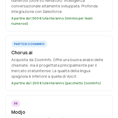
numerosi (oltre 50 venditori). Intelligenza
conversazionale altamente sviluppata. Profonda
integrazione con Salesforce.
A partire da 1.500 €/utente/anno (minimo per team
numerosi)
PARTE DI ZOOMINFO
Chorus.ai
Acquisita da ZoomInfo. Offre una buona analisi delle
chiamate, ma è progettata principalmente per il
mercato statunitense. La qualità della lingua
spagnola è inferiore a quella di Voicit.
A partire da 1.200 €/utente/anno (pacchetto ZoomInfo)
FR
Modjo