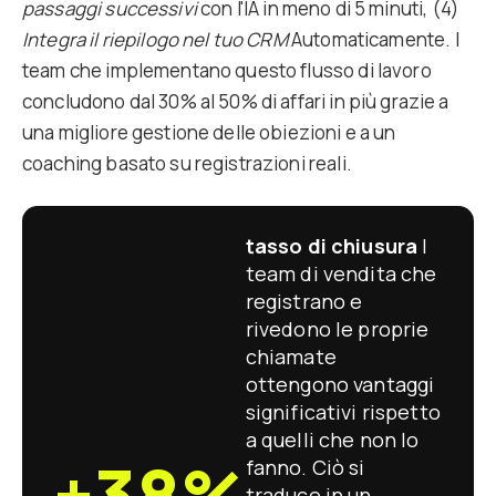
passaggi successivi
con l'IA in meno di 5 minuti, (4)
Integra il riepilogo nel tuo CRM
Automaticamente. I
team che implementano questo flusso di lavoro
concludono dal 30% al 50% di affari in più grazie a
una migliore gestione delle obiezioni e a un
coaching basato su registrazioni reali.
tasso di chiusura
I
team di vendita che
registrano e
rivedono le proprie
chiamate
ottengono vantaggi
significativi rispetto
a quelli che non lo
+38%
fanno. Ciò si
traduce in un